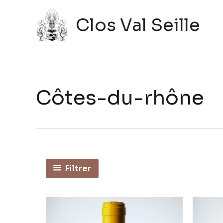
Aller
Clos Val Seille
au
contenu
Côtes-du-rhône
Filtrer
Ce
produit