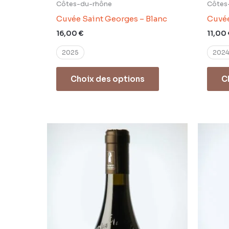
Côtes-du-rhône
Côtes
Cuvée Saint Georges – Blanc
Cuvée
16,00
€
11,00
2025
2024
Choix des options
C
Ce
produit
a
plusieurs
variations.
Les
options
peuvent