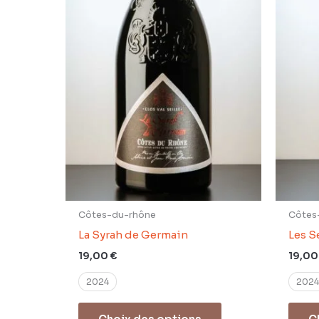
être
choisies
sur
la
page
du
produit
Côtes-du-rhône
Côtes
La Syrah de Germain
Les S
19,00
€
19,0
2024
2024