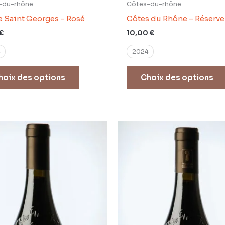
-du-rhône
Côtes-du-rhône
 Saint Georges – Rosé
Côtes du Rhône – Réserve
€
10,00
€
2024
hoix des options
Choix des options
Ce
produit
a
plusieurs
variations.
Les
options
peuvent