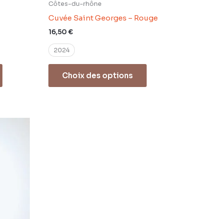
Côtes-du-rhône
Cuvée Saint Georges – Rouge
16,50
€
2024
Choix des options
Ce
produit
a
plusieurs
variations.
Les
options
peuvent