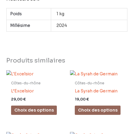
Poids
1 kg
Millésime
2024
Produits similaires
Ce
Ce
produit
produi
Côtes-du-rhône
Côtes-du-rhône
a
a
L’Excelsior
La Syrah de Germain
plusieurs
plusie
29,00
€
19,00
€
variations.
variati
Choix des options
Choix des options
Les
Les
options
optio
peuvent
peuve
être
être