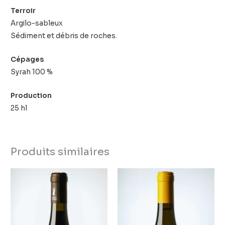
Terroir
Argilo-sableux
Sédiment et débris de roches.
Cépages
Syrah 100 %
Production
25 hl
Produits similaires
Ce
Ce
produit
produi
a
a
plusieurs
plusie
variations.
variati