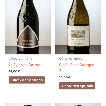
Les
Les
options
optio
peuvent
peuve
être
être
choisies
choisi
sur
sur
la
la
page
page
du
du
produit
produi
Côtes-du-rhône
Côtes-du-rhône
La Syrah de Germain
Cuvée Saint Georges –
Blanc
19,00
€
16,00
€
Choix des options
Choix des options
Ce
Ce