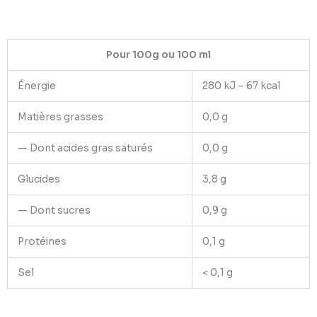
Pour 100g ou 100 ml
Énergie
280 kJ – 67 kcal
Matières grasses
0,0 g
— Dont acides gras saturés
0,0 g
Glucides
3,8 g
— Dont sucres
0,9 g
Protéines
0,1 g
Sel
< 0,1 g